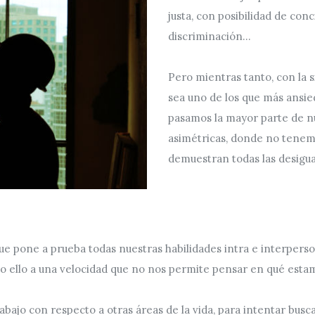
justa, con posibilidad de conc
discriminación...
Pero mientras tanto, con la si
sea uno de los que más ansie
pasamos la mayor parte de n
asimétricas, donde no tenem
demuestran todas las desigua
ue pone a prueba todas nuestras habilidades intra e interperso
do ello a una velocidad que no nos permite pensar en qué esta
bajo con respecto a otras áreas de la vida, para intentar buscar