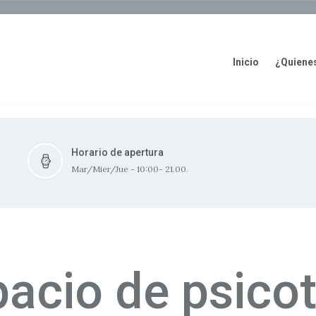
Inicio
¿Quiene
Horario de apertura
Mar/Mier/Jue - 10:00- 21.00.
acio de psico