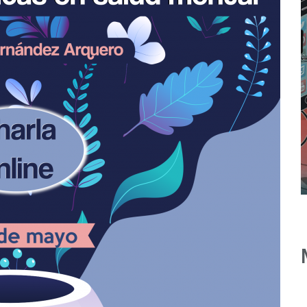
Corio
:
Adiciones
Comportamentales
n
Online: cuando el
camello lo sabe todo
us
de ti.