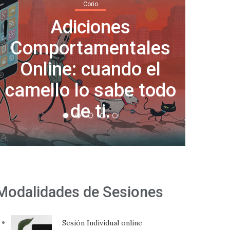
Corio
Cha
Normalicemos tomar
vent
días libres por salud
e
mental
Modalidades de Sesiones
Sesión Individual online