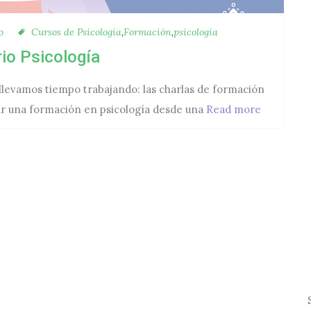
gorías
Etiquetas
o
Cursos de Psicología
,
Formación
,
psicología
io Psicología
evamos tiempo trabajando: las charlas de formación
Inauguram
ar una formación en psicología desde una
Read more