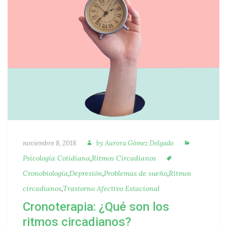
Autora
Categoría
Publicado
noviembre 8, 2018
by
Aurora Gómez Delgado
Etiquetas
Psicología Cotidiana
,
Ritmos Circadianos
Cronobiología
,
Depresión
,
Problemas de sueño
,
Ritmos
circadianos
,
Trastorno Afectivo Estacional
Cronoterapia: ¿Qué son los
ritmos circadianos?