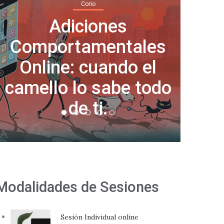
Corio
Adiciones
Comportamentales
Nor
Online: cuando el
día
camello lo sabe todo
de ti.
Modalidades de Sesiones
Sesión Individual online