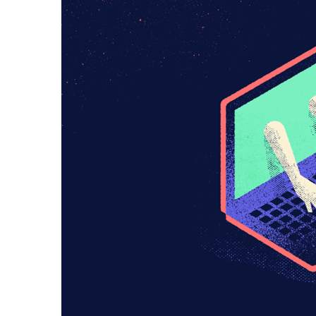
¿Existe una
enfermedad que 
transmite por
Internet?: El extra
caso de la enferme
sociogénica
transmitida por la
redes sociales