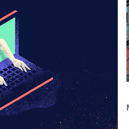
La Gran Renuncia:
se
¿porqué los
trabajadores están
ño
renunciando de
dad
manera masiva a sus
trabajos?
s