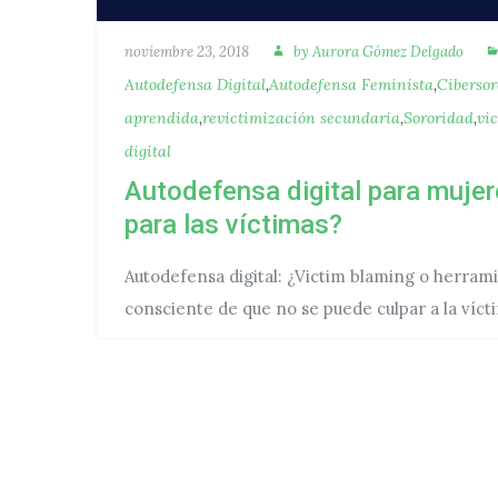
Autora
Publicado
noviembre 23, 2018
by
Aurora Gómez Delgado
Autodefensa Digital
,
Autodefensa Feminista
,
Cibersor
aprendida
,
revictimización secundaria
,
Sororidad
,
vi
digital
Autodefensa digital para mujer
para las víctimas?
Autodefensa digital: ¿Victim blaming o herram
consciente de que no se puede culpar a la víct