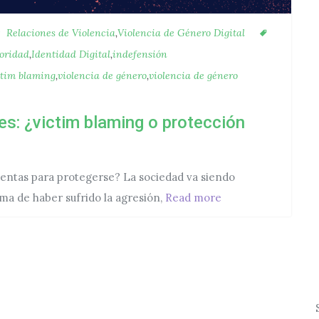
Categorías
Etiquetas
Relaciones de Violencia
,
Violencia de Género Digital
oridad
,
Identidad Digital
,
indefensión
ctim blaming
,
violencia de género
,
violencia de género
es: ¿victim blaming o protección
ientas para protegerse? La sociedad va siendo
Autodefensa digital
ima de haber sufrido la agresión,
Read more