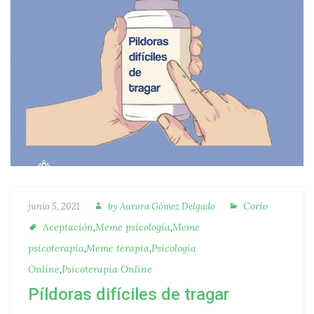
Autora
Categorías
Publicado
Corio
junio 5, 2021
by
Aurora Gómez Delgado
Etiquetas
Aceptación
,
Meme psicología
,
Meme
psicoterapia
,
Meme terapia
,
Psicología
Online
,
Psicoterapia Online
Píldoras difíciles de tragar