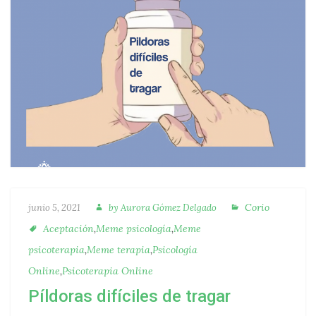
Autora
Categorías
Publicado
Corio
junio 5, 2021
by
Aurora Gómez Delgado
Etiquetas
Aceptación
,
Meme psicología
,
Meme
psicoterapia
,
Meme terapia
,
Psicología
Online
,
Psicoterapia Online
Píldoras difíciles de tragar