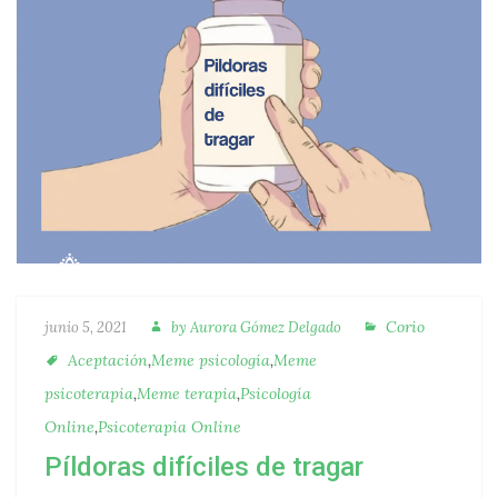
Autora
Categorías
Publicado
Corio
junio 5, 2021
by
Aurora Gómez Delgado
Etiquetas
Aceptación
,
Meme psicología
,
Meme
psicoterapia
,
Meme terapia
,
Psicología
Online
,
Psicoterapia Online
Píldoras difíciles de tragar