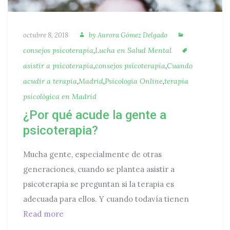
Autora
Categorías
Publicado
octubre 8, 2018
by
Aurora Gómez Delgado
Etiquetas
consejos psicoterapia
,
Lucha en Salud Mental
asistir a psicoterapia
,
consejos psicoterapia
,
Cuando
acudir a terapia
,
Madrid
,
Psicología Online
,
terapia
psicológica en Madrid
¿Por qué acude la gente a
psicoterapia?
Mucha gente, especialmente de otras
generaciones, cuando se plantea asistir a
psicoterapia se preguntan si la terapia es
adecuada para ellos. Y cuando todavía tienen
¿Por qué acude la gente a psicoterapia?
Read more