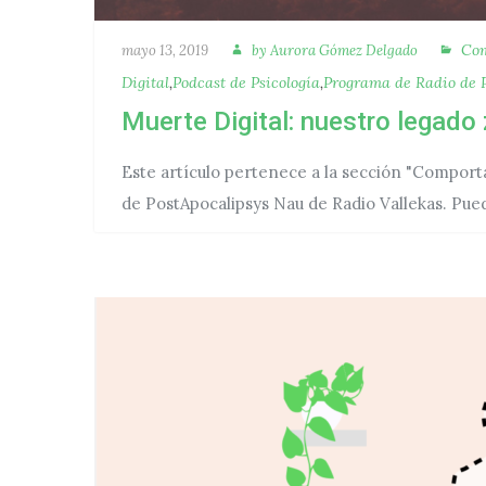
Autora
Cat
Publicado
Com
mayo 13, 2019
by
Aurora Gómez Delgado
Digital
,
Podcast de Psicología
,
Programa de Radio de P
Muerte Digital: nuestro legado
Este artículo pertenece a la sección "Comport
de PostApocalipsys Nau de Radio Vallekas. Pue