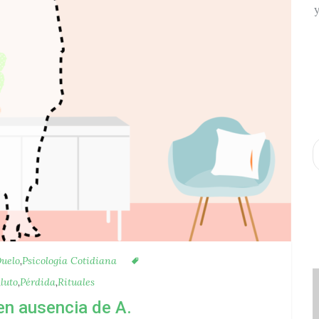
y
A
ategorías
Etiquetas
uelo
,
Psicología Cotidiana
,
luto
,
Pérdida
,
Rituales
 en ausencia de A.