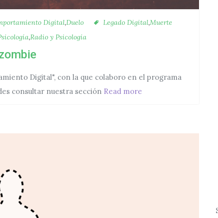
egorías
Etiquetas
portamiento Digital
,
Duelo
Legado Digital
,
Muerte
sicología
,
Radio y Psicología
 zombie
amiento Digital", con la que colaboro en el programa
Muerte Digital: nuest
des consultar nuestra sección
Read more