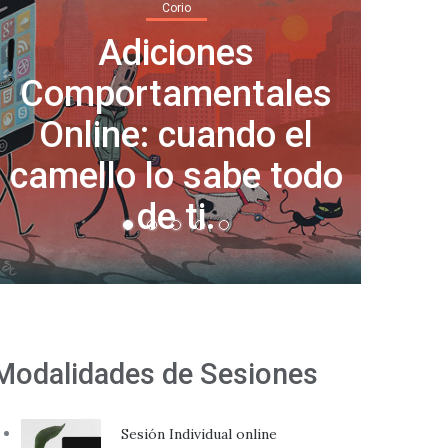
Corio
Adiciones
Comportamentales
Norm
Online: cuando el
días
camello lo sabe todo
de ti.
Modalidades de Sesiones
Sesión Individual online