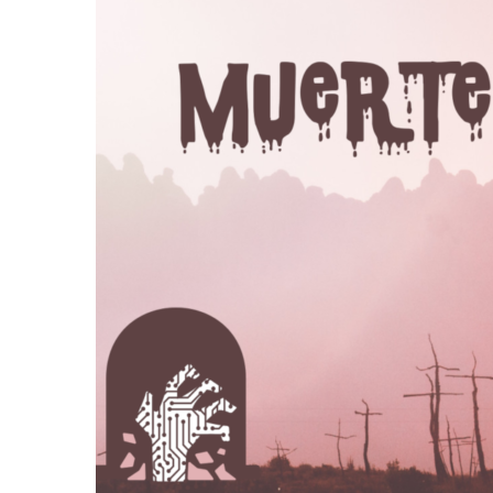
¿Existe una
enfermedad que se
transmite por
Internet?: El extrañ
caso de la enfermed
sociogénica
transmitida por las
redes sociales