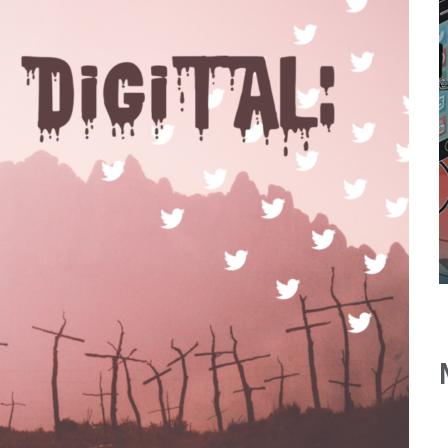
La Gran Renuncia:
¿porqué los
trabajadores están
o
renunciando de
ad
manera masiva a sus
trabajos?