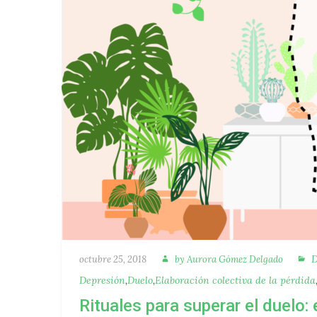
Autora
C
Publicado
D
octubre 25, 2018
by
Aurora Gómez Delgado
Depresión
,
Duelo
,
Elaboración colectiva de la pérdida
Rituales para superar el duelo: