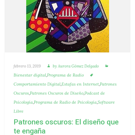
Autora
Categorías
Publicado
febrero 13, 2019
by
Aurora Gómez Delgado
Etiquetas
Bienestar digital
,
Programa de Radio
Comportamiento Digital
,
Estafas en Internet
,
Patrones
Oscuros
,
Patrones Oscuros de Diseño
,
Podcast de
Psicología
,
Programa de Radio de Psicología
,
Software
Libre
Patrones oscuros: El diseño que
te engaña