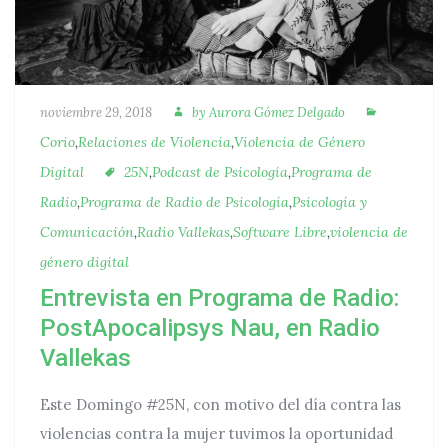
Autora
Categoría
Publicado
noviembre 29, 2018
by
Aurora Gómez Delgado
Corio
,
Relaciones de Violencia
,
Violencia de Género
Etiquetas
Digital
25N
,
Podcast de Psicología
,
Programa de
Radio
,
Programa de Radio de Psicología
,
Psicología y
Comunicación
,
Radio Vallekas
,
Software Libre
,
violencia de
género digital
Entrevista en Programa de Radio:
PostApocalipsys Nau, en Radio
Vallekas
Este Domingo #25N, con motivo del día contra las
violencias contra la mujer tuvimos la oportunidad