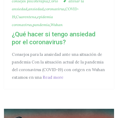
Etiquetas
consejos psicoterapia
,
Corio
aliviar la
ansiedad
,
ansiedad
,
coronavirus
,
COVID-
19
,
Cuarentena
,
epidemia
coronavirus
,
pandemia
,
Wuhan
¿Qué hacer si tengo ansiedad
por el coronavirus?
Consejos para la ansiedad ante una situación de
pandemia Con la situación actual de la pandemia
del coronavirus (COVID-19) con origen en Wuhan
¿Qué hacer si tengo ansiedad
estamos en una
Read more