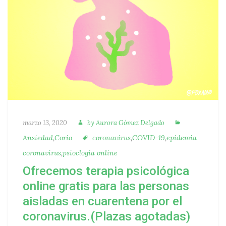
Autora
Categorías
Publicado
marzo 13, 2020
by
Aurora Gómez Delgado
Etiquetas
Ansiedad
,
Corio
coronavirus
,
COVID-19
,
epidemia
coronavirus
,
psioclogía online
Ofrecemos terapia psicológica
online gratis para las personas
aisladas en cuarentena por el
coronavirus.(Plazas agotadas)