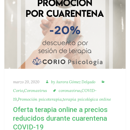
Autora
Categorías
Publicado
marzo 20, 2020
by
Aurora Gómez Delgado
Etiquetas
Corio
,
Coronavirus
coronavirus
,
COVID-
19
,
Promoción psicoterapia
,
terapia psicológica online
Oferta terapia online a precios
reducidos durante cuarentena
COVID-19