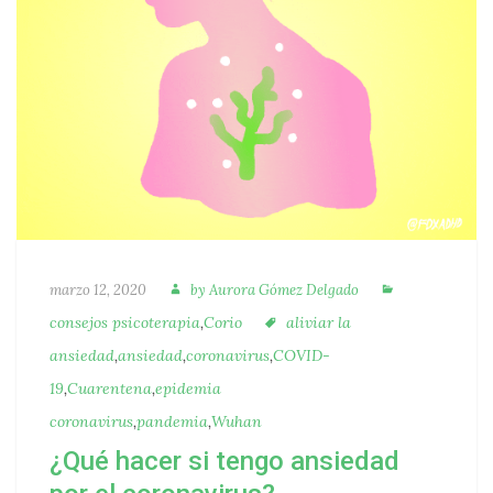
Autora
Categorías
Publicado
marzo 12, 2020
by
Aurora Gómez Delgado
Etiquetas
consejos psicoterapia
,
Corio
aliviar la
ansiedad
,
ansiedad
,
coronavirus
,
COVID-
19
,
Cuarentena
,
epidemia
coronavirus
,
pandemia
,
Wuhan
¿Qué hacer si tengo ansiedad