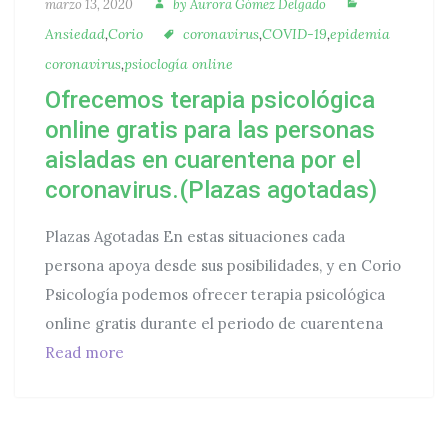
Autora
Categorías
Publicado
marzo 13, 2020
by
Aurora Gómez Delgado
Etiquetas
Ansiedad
,
Corio
coronavirus
,
COVID-19
,
epidemia
coronavirus
,
psioclogía online
Ofrecemos terapia psicológica
online gratis para las personas
aisladas en cuarentena por el
coronavirus.(Plazas agotadas)
Plazas Agotadas En estas situaciones cada
persona apoya desde sus posibilidades, y en Corio
Psicología podemos ofrecer terapia psicológica
online gratis durante el periodo de cuarentena
Ofrecemos terapia psicológica online gratis 
Read more