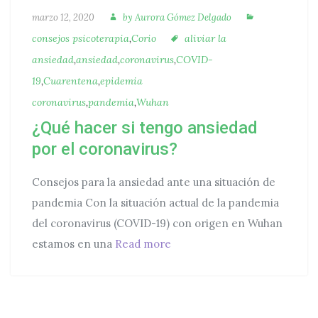
Autora
Categorías
Publicado
marzo 12, 2020
by
Aurora Gómez Delgado
Etiquetas
consejos psicoterapia
,
Corio
aliviar la
ansiedad
,
ansiedad
,
coronavirus
,
COVID-
19
,
Cuarentena
,
epidemia
coronavirus
,
pandemia
,
Wuhan
¿Qué hacer si tengo ansiedad
por el coronavirus?
Consejos para la ansiedad ante una situación de
pandemia Con la situación actual de la pandemia
del coronavirus (COVID-19) con origen en Wuhan
¿Qué hacer si tengo ansiedad
estamos en una
Read more