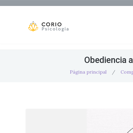
Obediencia a
Página principal
/
Comp
Salud Mental y Trabajo
na
La Gran Renuncia