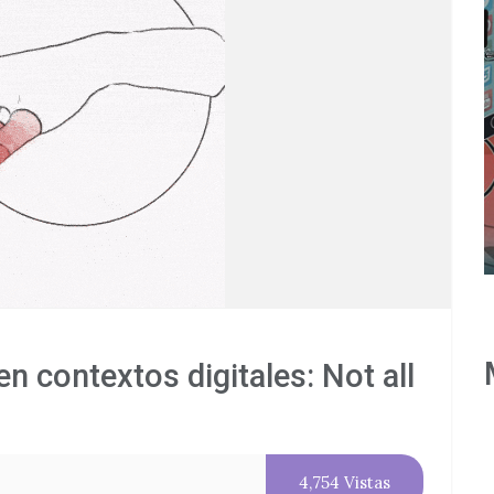
Adiciones
Comportamentales
n
Online: cuando el
camello lo sabe todo
us
de ti.
en contextos digitales: Not all
4,754 Vistas