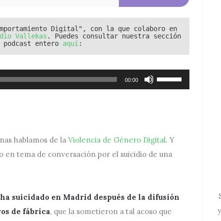
mportamiento Digital", con la que colaboro en 
dio Vallekas
. Puedes consultar nuestra sección 
 podcast entero 
aquí
Utiliza
00:00
las
teclas
de
flecha
mas hablamos de la
Violencia de Género Digital
. Y
arriba/abajo
 en tema de conversación por el suicidio de una
para
aumentar
o
disminuir
ha suicidado en Madrid después de la difusión
el
y
os de fábrica
, que la sometieron a tal acoso que