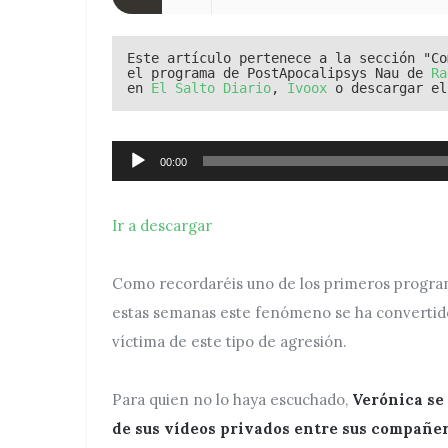
Este artículo pertenece a la sección "Co
el programa de PostApocalipsys Nau de 
Ra
en 
El Salto Diario
, 
Ivoox
 o descargar el
Reproductor
00:00
de
audio
Ir a descargar
Como recordaréis uno de los primeros progra
estas semanas este fenómeno se ha convertido
víctima de este tipo de agresión.
Para quien no lo haya escuchado,
Verónica se 
de sus vídeos privados entre sus compañer