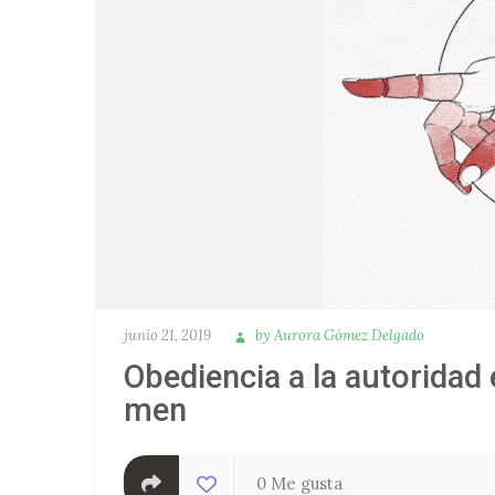
ue se
¿porqué los
por
trabajadores está
extraño
renunciando de
ermedad
manera masiva a s
ca
trabajos?
or las
les
Publicado
Autora
junio 21, 2019
by
Aurora Gómez Delgado
Obediencia a la autoridad 
men
0 Me gusta