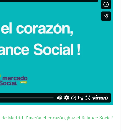
de Madrid. Enseña el corazón, ¡haz el Balance Social!