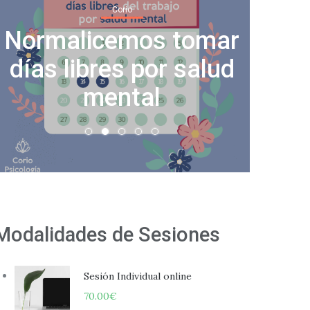
Corio
Cha
Normalicemos tomar
vent
días libres por salud
e
mental
Modalidades de Sesiones
Sesión Individual online
70.00
€