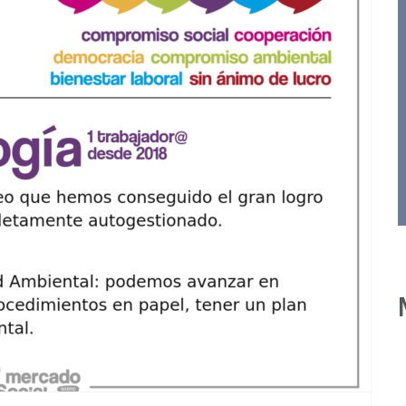
Adiciones
Comportamentales
n
Online: cuando el
camello lo sabe todo
us
de ti.