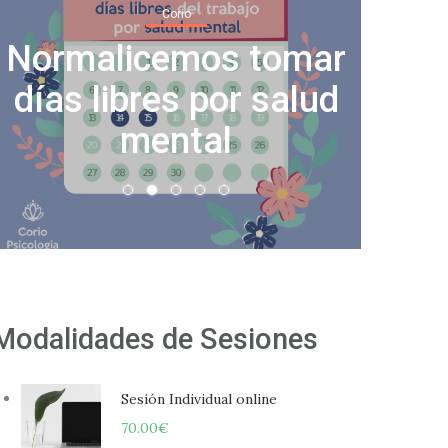
Corio
Cha
Normalicemos tomar
vent
días libres por salud
e
mental
Modalidades de Sesiones
Sesión Individual online
70.00
€