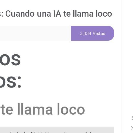
: Cuando una IA te llama loco
3,334 Vistas
cos
os:
te llama loco
y