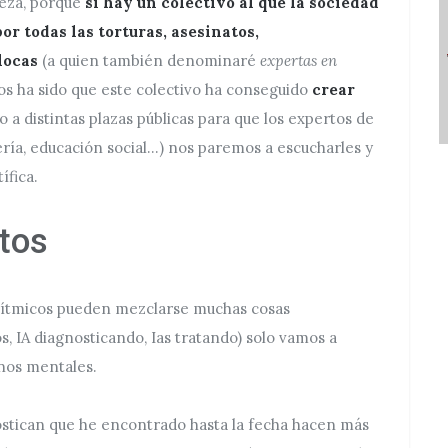
beza, porque
si hay un colectivo al que la sociedad
or todas las torturas, asesinatos,
locas
(a quien también denominaré
expertas en
ños ha sido que este colectivo ha conseguido
crear
so a distintas plazas públicas para que los expertos de
ería, educación social…) nos paremos a escucharles y
ífica.
tos
orítmicos pueden mezclarse muchas cosas
s, IA diagnosticando, Ias tratando) solo vamos a
rnos mentales.
nostican que he encontrado hasta la fecha hacen más