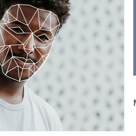
Adiciones
Comportamentales
n
Online: cuando el
camello lo sabe todo
us
de ti.