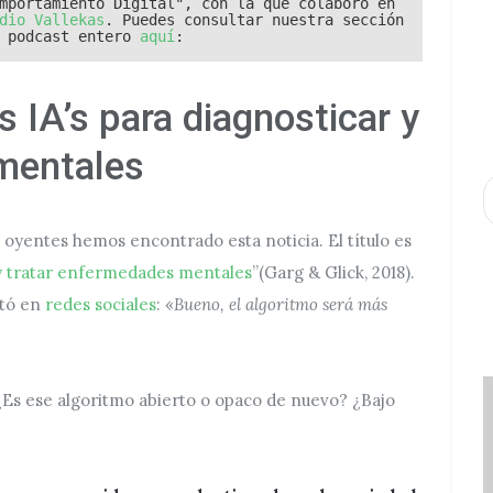
mportamiento Digital", con la que colaboro en 
dio Vallekas
. Puedes consultar nuestra sección 
 podcast entero 
aquí
:
s IA’s para diagnosticar y
mentales
A
s oyentes hemos encontrado esta noticia. El título es
r y tratar enfermedades mentales
”(Garg & Glick, 2018).
ntó en
redes sociales
: «
Bueno, el algoritmo será más
¿Es ese algoritmo abierto o opaco de nuevo? ¿Bajo