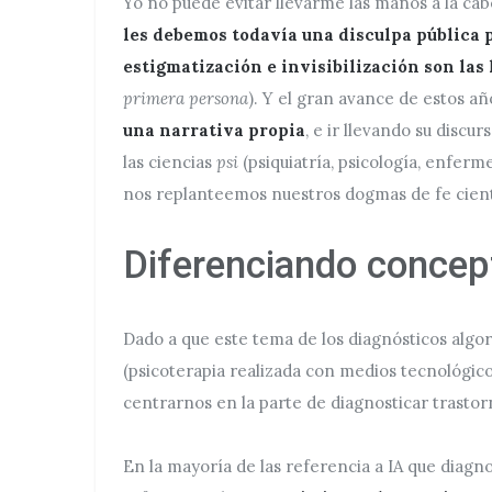
Yo no puede evitar llevarme las manos a la ca
les debemos todavía una disculpa pública p
estigmatización e invisibilización son las 
primera persona
). Y el gran avance de estos a
una narrativa propia
, e ir llevando su discur
las ciencias
psi
(psiquiatría, psicología, enferm
nos replanteemos nuestros dogmas de fe cient
Diferenciando concep
Dado a que este tema de los diagnósticos alg
(psicoterapia realizada con medios tecnológico
centrarnos en la parte de diagnosticar trasto
En la mayoría de las referencia a IA que diag