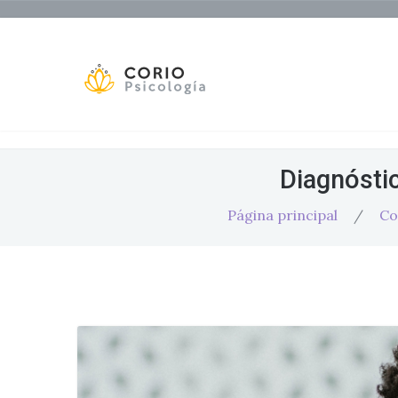
Diagnóstic
Página principal
/
Co
Salud Mental y Trabajo
na
La Gran Renuncia