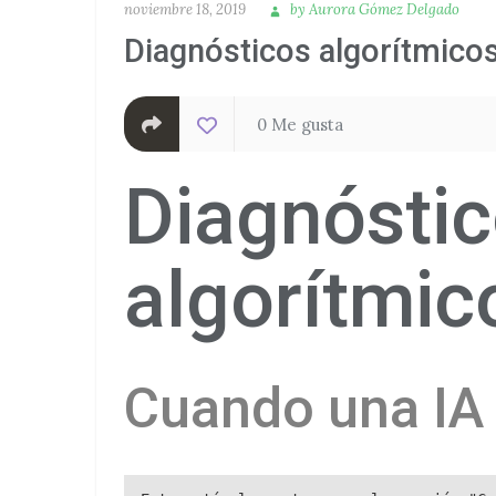
Publicado
Autora
noviembre 18, 2019
by
Aurora Gómez Delgado
Diagnósticos algorítmicos
0 Me gusta
Diagnósti
algorítmic
Cuando una IA 