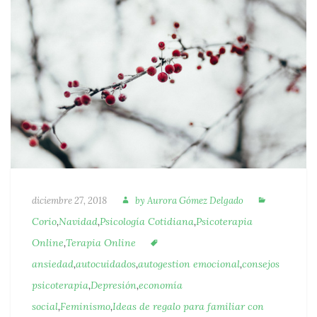
Autora
Categoría
Publicado
diciembre 27, 2018
by
Aurora Gómez Delgado
Corio
,
Navidad
,
Psicología Cotidiana
,
Psicoterapia
Etiquetas
Online
,
Terapia Online
ansiedad
,
autocuidados
,
autogestion emocional
,
consejos
psicoterapia
,
Depresión
,
economía
social
,
Feminismo
,
Ideas de regalo para familiar con