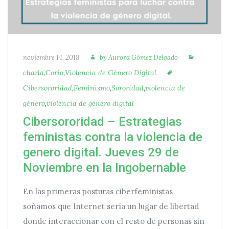
Autora
Categorí
Publicado
noviembre 14, 2018
by
Aurora Gómez Delgado
Etiquetas
charla
,
Corio
,
Violencia de Género Digital
Cibersororidad
,
Feminismo
,
Sororidad
,
violencia de
género
,
violencia de género digital
Cibersororidad – Estrategias
feministas contra la violencia de
genero digital. Jueves 29 de
Noviembre en la Ingobernable
En las primeras posturas ciberfeministas
soñamos que Internet sería un lugar de libertad
donde interaccionar con el resto de personas sin