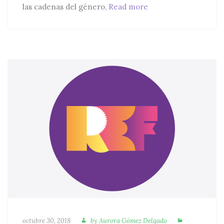
Cibersororidad – Estr
las cadenas del género,
Read more
Autora
Categorías
Publicado
octubre 30, 2018
by
Aurora Gómez Delgado